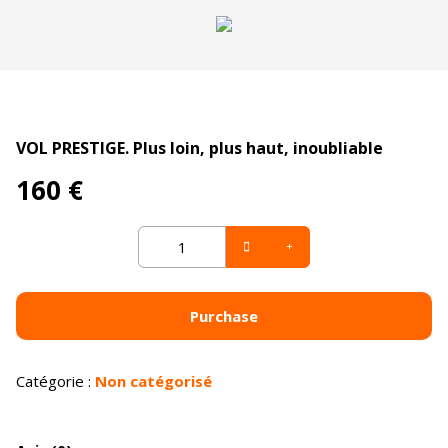
VOL PRESTIGE. Plus loin, plus haut, inoubliable
160
€
VOL
PRESTIGE.
Plus
loin,
Purchase
plus
haut,
inoubliable
Catégorie :
Non catégorisé
quantity